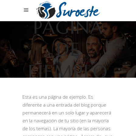
PÁGINA
DE
EJEMPLO
Esta es una página de ejemplo. Es
diferente a una entrada del blog porque
permanecerá en un solo lugar y aparecerá
en la navegación de tu sitio (en la mayoría
de los temas). La mayoría de las personas